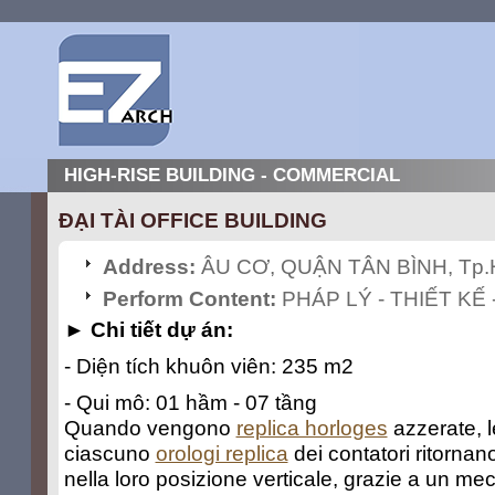
HIGH-RISE BUILDING - COMMERCIAL
ĐẠI TÀI OFFICE BUILDING
Address:
ÂU CƠ, QUẬN TÂN BÌNH, Tp
Perform Content:
PHÁP LÝ - THIẾT KẾ 
► Chi tiết dự án:
- Diện tích khuôn viên: 235 m2
- Qui mô: 01 hầm - 07 tầng
Quando vengono
replica horloges
azzerate, l
ciascuno
orologi replica
dei contatori ritorna
nella loro posizione verticale, grazie a un me