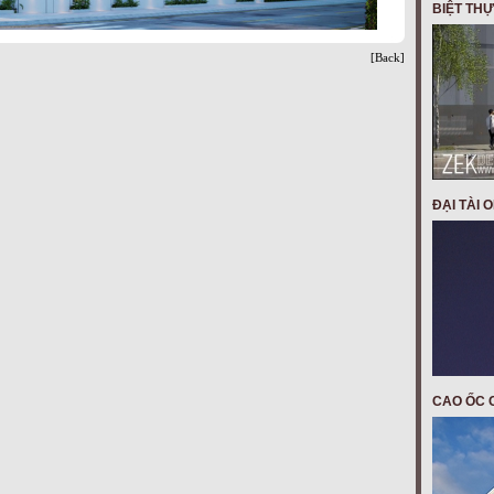
BIỆT THỰ
ica tassen
orologi replica
[Back]
ĐẠI TÀI 
CAO ỐC C