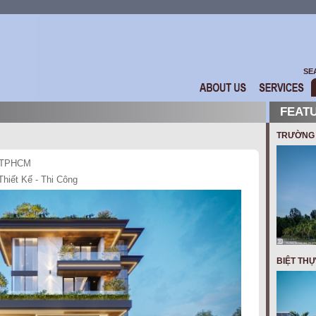
SE
FEAT
TRƯỜNG 
 TPHCM
hiết Kế - Thi Công
BIỆT THỰ