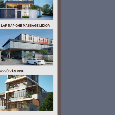
 LẮP RÁP GHẾ MASSAGE LEXOR
NG VŨ VĂN VINH