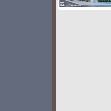
replika zegarka
replika klockor
repl