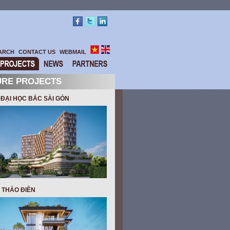
ARCH
CONTACT US
WEBMAIL
URE PROJECTS
ĐẠI HỌC BẮC SÀI GÒN
 THẢO ĐIỀN