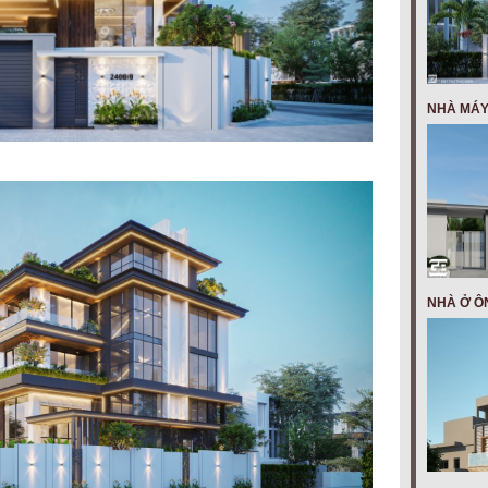
NHÀ MÁY
NHÀ Ở Ô