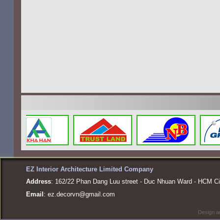
EZ Interior Architecture Limited Company
Address
: 162/22 Phan Dang Luu street - Duc Nhuan Ward - HCM Ci
Email
:
ez.decorvn@gmail.com
Design a