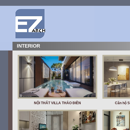
INTERIOR
NỘI THẤT VILLA THẢO ĐIỀN
Căn hộ S