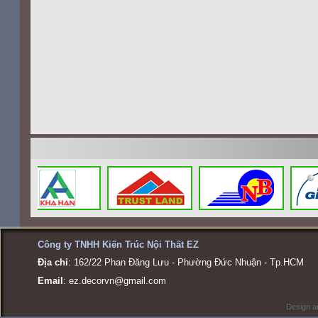
Công ty TNHH Kiến Trúc Nội Thất EZ
Địa chỉ
: 162/22 Phan Đăng Lưu - Phường Đức Nhuận - Tp.HCM
Email
:
ez.decorvn@gmail.com
Design a