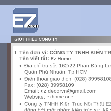
GIỚI THIỆU CÔNG TY
Tên đơn vị:
CÔNG TY TNHH KIẾN TR
Tên viết tắt:
Ez Home
Địa chỉ trụ sở: 162/22 Phan Đăng L
Quận Phú Nhuận, Tp.HCM
Điện thoại giao dịch: (028) 3995810
:
Fax
(028) 39958109
e
Email:
z.decorvn@gmail.com
Website:
ezhome.one
Công ty TNHH Kiến Trúc Nội Thất EZ,
động bởi một nhóm kiến trúc sư, kỹ 