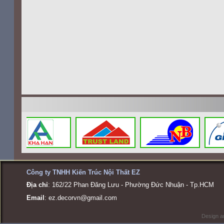
Công ty TNHH Kiến Trúc Nội Thất EZ
Địa chỉ
: 162/22 Phan Đăng Lưu - Phường Đức Nhuận - Tp.HCM
Email
:
ez.decorvn@gmail.com
Design a