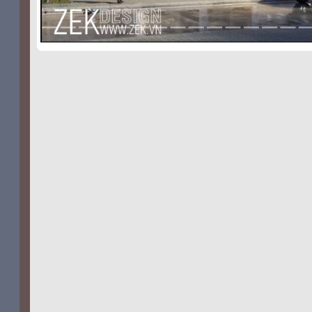
replica schmuck
replique bijoux
replicas Joyas
repliche gioielli