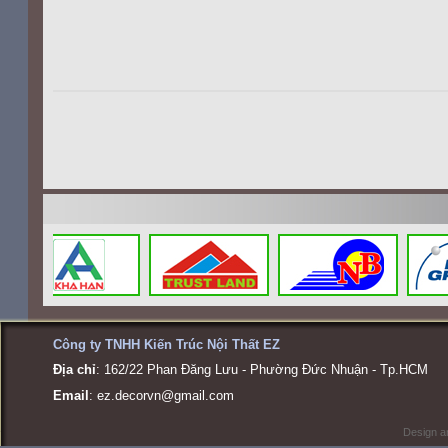
Công ty TNHH Kiến Trúc Nội Thất EZ
Địa chỉ
: 162/22 Phan Đăng Lưu - Phường Đức Nhuận - Tp.HCM
Email
:
ez.decorvn@gmail.com
Design a