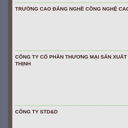
TRƯỜNG CAO ĐẲNG NGHỀ CÔNG NGHỆ CA
CÔNG TY CỔ PHẦN THƯƠNG MẠI SẢN XUẤT
THỊNH
CÔNG TY STD&D