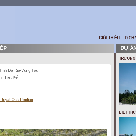
IỆP
DỰ ÁN
TRƯỜNG 
ỉnh Bà Rịa-Vũng Tàu
 Thiết Kế
Royal Oak Replica
BIỆT THỰ