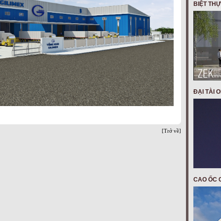
BIỆT THỰ
ĐẠI TÀI 
[Trở về]
CAO ỐC C