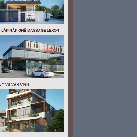
 LẮP RÁP GHẾ MASSAGE LEXOR
NG VŨ VĂN VINH