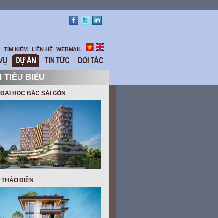
TÌM KIẾM
LIÊN HỆ
WEBMAIL
 TIÊU BIỂU
ĐẠI HỌC BẮC SÀI GÒN
 THẢO ĐIỀN