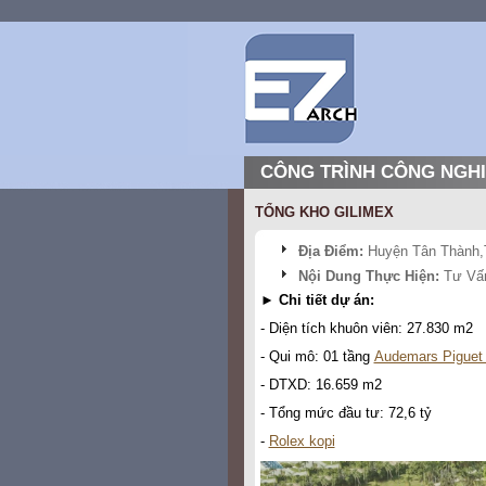
CÔNG TRÌNH CÔNG NGH
TỔNG KHO GILIMEX
Địa Điểm:
Huyện Tân Thành,T
Nội Dung Thực Hiện:
Tư Vấn
► Chi tiết dự án:
- Diện tích khuôn viên: 27.830 m2
- Qui mô: 01 tầng
Audemars Piguet 
- DTXD: 16.659 m2
- Tổng mức đầu tư: 72,6 tỷ
-
Rolex kopi